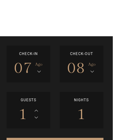
CHECK-IN
CHECK-OUT
07
08
Ago
Ago
GUESTS
NIGHTS
1
1