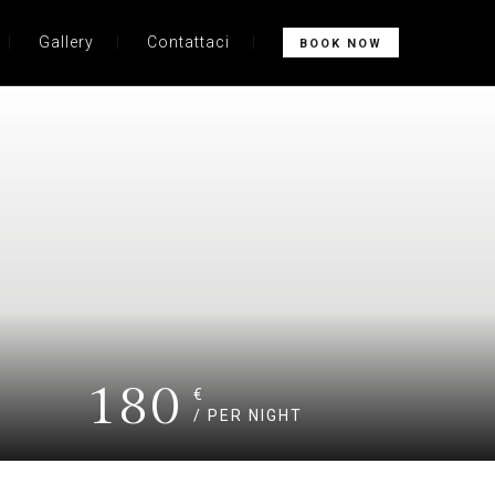
Gallery
Contattaci
BOOK NOW
180
€
/ PER NIGHT