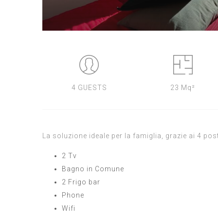
4 GUESTS
23 Mq²
La soluzione ideale per la famiglia, grazie ai 4 post
2 Tv
Bagno in Comune
2 Frigo bar
Phone
Wifi