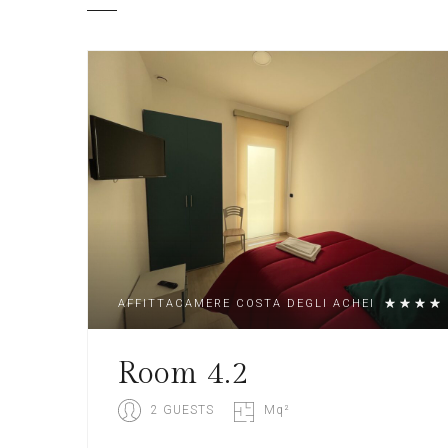
AFFITTACAMERE COSTA DEGLI ACHEI
Room 4.2
2 GUESTS
Mq²