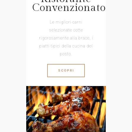
Convenzionato
Le migliori carni
selezionate cotte
rigorosamente alla brace, i
piatti tipici della cucina del
posto.
SCOPRI