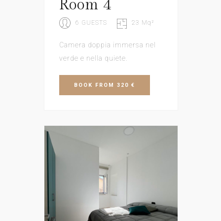
Room 4
6 GUESTS
23 Mq²
Camera doppia immersa nel
verde e nella quiete.
BOOK
FROM 320 €