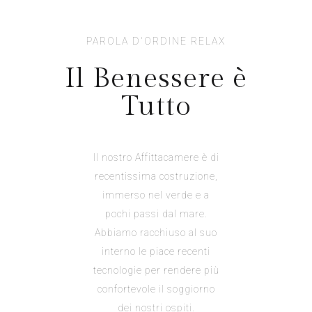
PAROLA D'ORDINE RELAX
Il Benessere è
Tutto
Il nostro Affittacamere è di
recentissima costruzione,
immerso nel verde e a
pochi passi dal mare.
Abbiamo racchiuso al suo
interno le piace recenti
tecnologie per rendere più
confortevole il soggiorno
dei nostri ospiti.