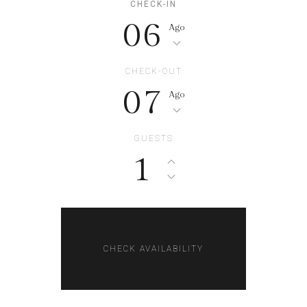
CHECK-IN
06
Ago
CHECK-OUT
07
Ago
GUESTS
1