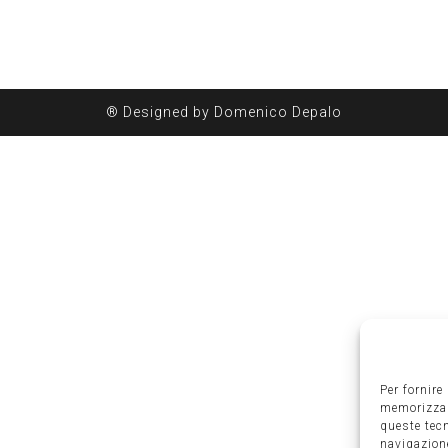
® Designed by Domenico Depalo
Per fornire
memorizzare
queste tec
navigazione