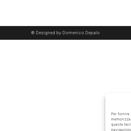
® Designed by Domenico Depalo
Per fornire
memorizzare
queste tec
navigazione