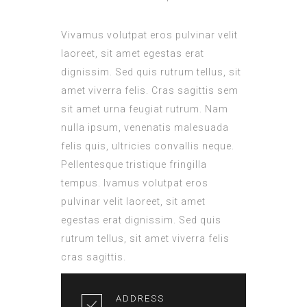
Vivamus volutpat eros pulvinar velit
laoreet, sit amet egestas erat
dignissim. Sed quis rutrum tellus, sit
amet viverra felis. Cras sagittis sem
sit amet urna feugiat rutrum. Nam
nulla ipsum, venenatis malesuada
felis quis, ultricies convallis neque.
Pellentesque tristique fringilla
tempus. Ivamus volutpat eros
pulvinar velit laoreet, sit amet
egestas erat dignissim. Sed quis
rutrum tellus, sit amet viverra felis
cras sagittis.
ADDRESS