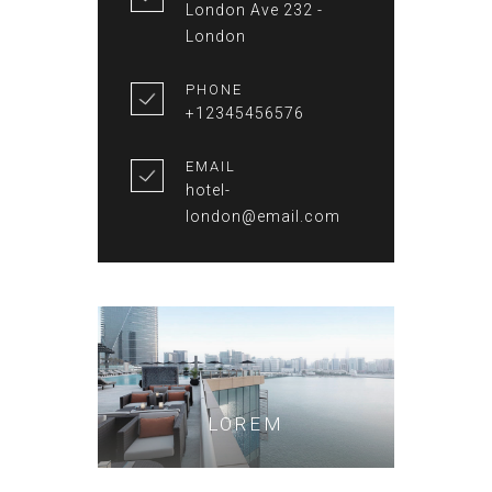
London Ave 232 -
London
PHONE
+12345456576
EMAIL
hotel-
london@email.com
LOREM