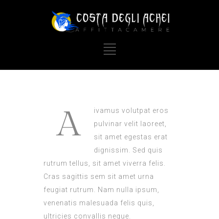
A
ivamus volutpat eros
pulvinar velit laoreet,
sit amet egestas erat
dignissim. Sed quis
rutrum tellus, sit amet viverra felis.
Cras sagittis sem sit amet urna
feugiat rutrum. Nam nulla ipsum,
venenatis malesuada felis quis,
ultricies convallis neque.